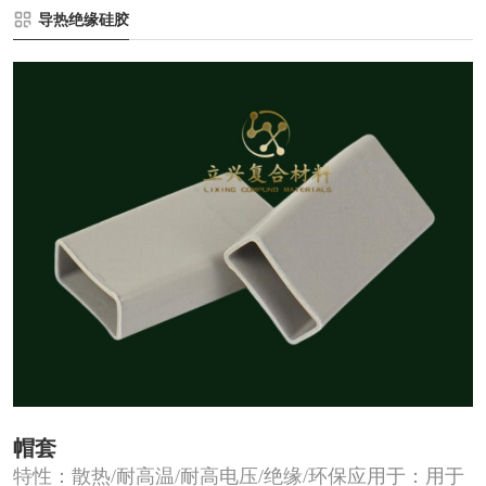
导热绝缘硅胶
帽套
特性：散热/耐高温/耐高电压/绝缘/环保应用于：用于