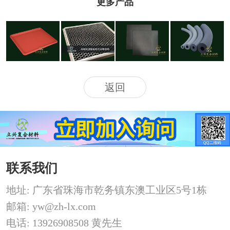
更多产品
屏蔽吸波通
真空气囊
镍碳硅胶片
发泡硅胶条
风板
返回
联系我们
地址: 广东省珠海市乾务镇东澳工业区5号1栋
邮箱: yw@zh-lx.com
电话: 13926908508 黄先生