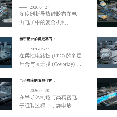
产良率。
2026-04-27
深度剖析导热硅胶布在电
力电子中的复合机制。探
讨玻璃纤维网格如何提升
抗撕裂强度，并确保 >6kV
精密壓合的穩定基石：
的击穿电压。
2026-04-22
在柔性电路板 (FPC) 的多层
压合与覆盖膜 (Coverlay) 贴
合制程中，如何确保数百
个微小线路节点同时受到
电子屏障的微观守护：
均匀的压力与热量，是决
2026-04-20
在半导体制造与高精密电
定产品良率的关键。烧付
子组装过程中，静电放电
铁
(ESD) 是导致芯片击穿与良