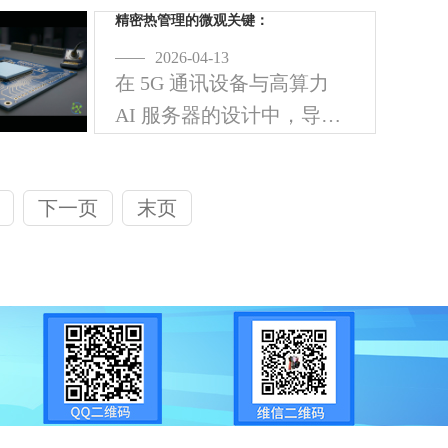
是确保制程“零污染”与“高
精密热管理的微观关键：
压安全”的关键。工业级铂
2026-04-13
在 5G 通讯设备与高算力
金硫化硅胶管 (Platinum-
AI 服务器的设计中，导热
Cured
垫片（Thermal Pad）不仅
是热能传递的桥梁，更是
下一页
末页
保护精密元件稳定运行的
屏障。立兴 (Lixing)