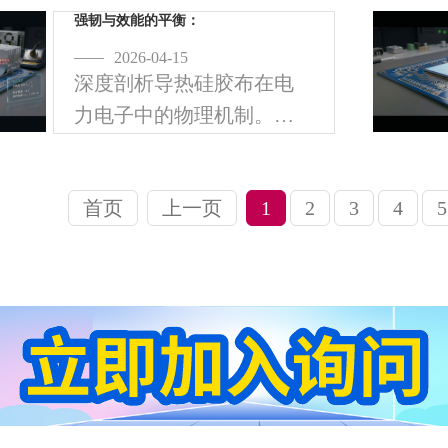
率损耗的无形杀手。普通
强韧与效能的平衡：
的绝缘硅胶容易累积静电
2026-04-15
深度剖析导热硅胶布在电
荷，而导静电硅胶垫 (Anti-
力电子中的物理机制。探
stat
讨玻璃纤维网格如何提升
抗撕裂强度，并确保 >6kV
首页
上一页
1
2
3
4
5
的击穿电压，解决电源组
装短路痛点。