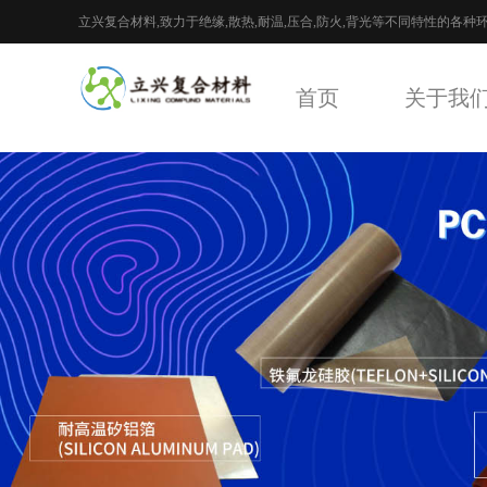
立兴复合材料,致力于绝缘,散热,耐温,压合,防火,背光等不同特性的各种
封材料
首页
关于我