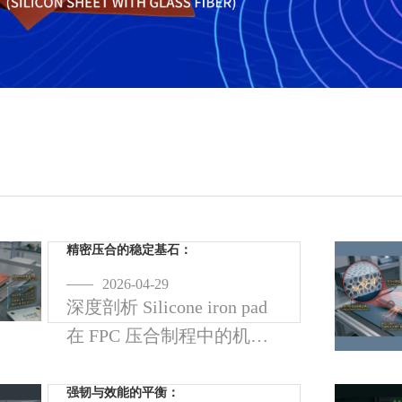
精密压合的稳定基石：
2026-04-29
深度剖析 Silicone iron pad
在 FPC 压合制程中的机
制。探讨热流密度公式与
界面离型技术如何优化生
强韧与效能的平衡：