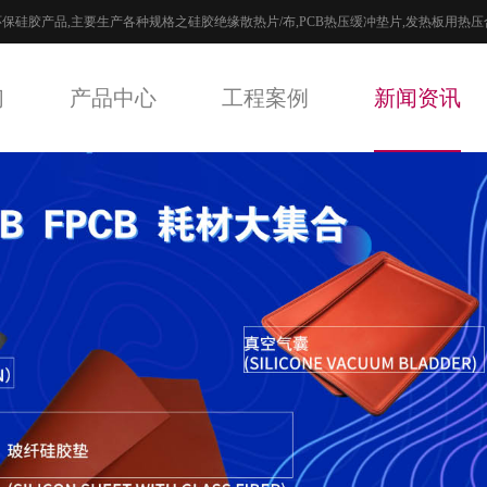
环保硅胶产品,主要生产各种规格之硅胶绝缘散热片/布,PCB热压缓冲垫片,发热板用热压合
们
产品中心
工程案例
新闻资讯