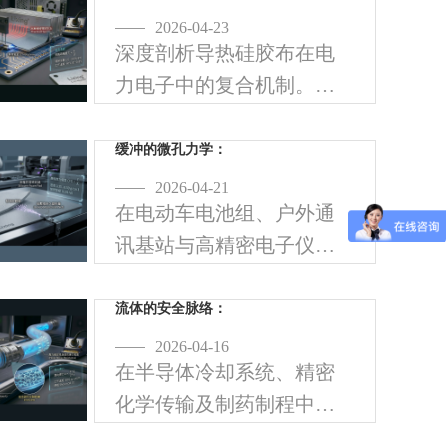
械振动与极端环境压力。
2026-04-23
深度剖析导热硅胶布在电
发泡硅胶垫 (Silicone Foam
力电子中的复合机制。探
Pad)
讨玻璃纤维网格如何提升
抗撕裂强度，并确保 >6kV
缓冲的微孔力学：
的击穿电压，解决电源组
2026-04-21
在电动车电池组、户外通
装中的短路痛点。
讯基站与高精密电子仪器
中，元件不仅需要面对高
温，还必须承受长期的机
流体的安全脉络：
械振动与极端环境压力。
2026-04-16
在半导体冷却系统、精密
发泡硅胶垫 (Silicone Foam
化学传输及制药制程中，
Pad)
管材不仅是传输路径，更