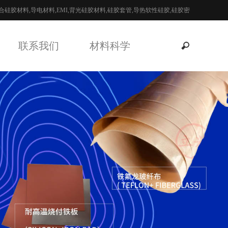
硅胶材料,导电材料,EMI,背光硅胶材料,硅胶套管,导热软性硅胶,硅胶密
联系我们
材料科学
全国咨询热线：
13926908508 黄先生