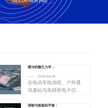
缓冲的微孔力学：
2026-04-28
在电动车电池组、户外通
讯基站与高精密电子仪器
中，元件不仅需要面对高
温，还必须承受长期的机
强韧与效能的平衡：