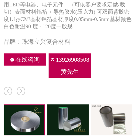
用LED等电器、电子元件。（可依客户要求定做/裁
切）表面材料铝箔 + 导热胶水(压克力) 可双面背胶密
度1.1g/CM³基材铝箔基材厚度0.05mm-0.5mm基材颜色
白色耐温90 度 ~120度一般规
品牌：珠海立兴复合材料
在线咨询
13926908508
黄先生