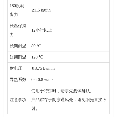
180度剥
≧1.5 kgf/in
离力
长温保持
12小时以上
力
长期耐温
80 ℃
短期耐温
120 ℃
耐电压
≧3.75 kv/mm
导热系数
0.6-0.8 w/mk
使用于特殊时，请事先测试确认。
注意事项
产品贮存于阴凉通风处，避免阳光直接照
射。