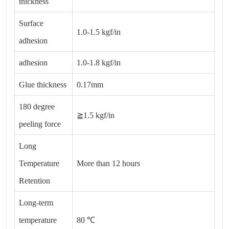
thickness
Surface
1.0-1.5 kgf/in
adhesion
adhesion
1.0-1.8 kgf/in
Glue thickness
0.17mm
180 degree
≧1.5 kgf/in
peeling force
Long
Temperature
More than 12 hours
Retention
Long-term
temperature
80 ℃