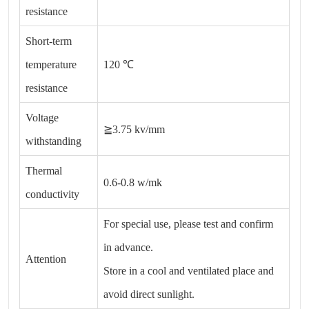
resistance
Short-term
temperature
120 ℃
resistance
Voltage
≧3.75 kv/mm
withstanding
Thermal
0.6-0.8 w/mk
conductivity
For special use, please test and confirm
in advance.
Attention
Store in a cool and ventilated place and
avoid direct sunlight.