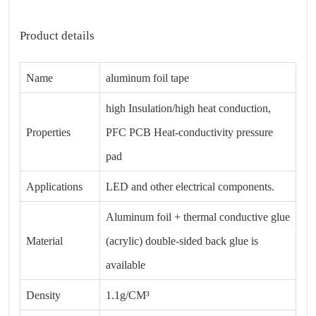
Product details
Name
aluminum foil tape
high Insulation/high heat conduction,
Properties
PFC PCB Heat-conductivity pressure
pad
Applications
LED and other electrical components.
Aluminum foil + thermal conductive glue
Material
(acrylic) double-sided back glue is
available
Density
1.1g/CM³