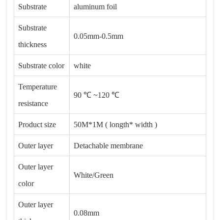
Substrate
aluminum foil
Substrate
0.05mm-0.5mm
thickness
Substrate color
white
Temperature
90 ℃ ~120 ℃
resistance
Product size
50M*1M ( longth* width )
Outer layer
Detachable membrane
Outer layer
White/Green
color
Outer layer
0.08mm