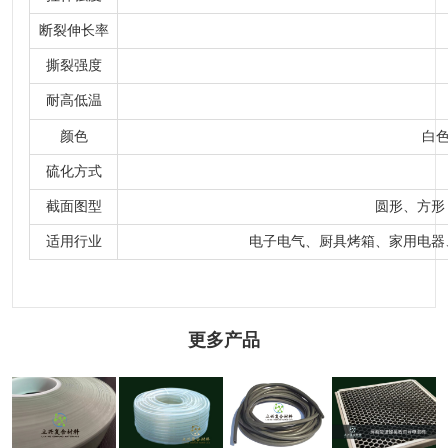
断裂伸长率
撕裂强度
耐高低温
颜色
白色
硫化方式
截面图型
圆形、方形
适用行业
电子电气、厨具烤箱、家用电器
更多产品
镍碳银铝银
屏蔽吸波通
导热硅胶皮
透明硅胶管
玻导电管
风板