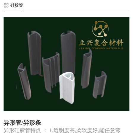
硅胶管
异形管/异形条
异形硅胶管特点 ： 1.透明度高,柔软度好,能任意弯