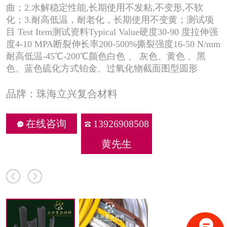
曲；2.水解稳定性能,长期使用不发粘,不变形,不软
化；3.耐高低温，耐老化，长期使用不变黄；测试项
目 Test Item测试资料Typical Value硬度30-90 度拉伸强
度4-10 MPA断裂伸长率200-500%撕裂强度16-50 N/mm
耐高低温-45℃-200℃颜色白色 、 灰色、黄色 、黑
色、蓝色硫化方式铂金、过氧化物截面图型圆形
品牌：珠海立兴复合材料
在线咨询
13926908508
黄先生