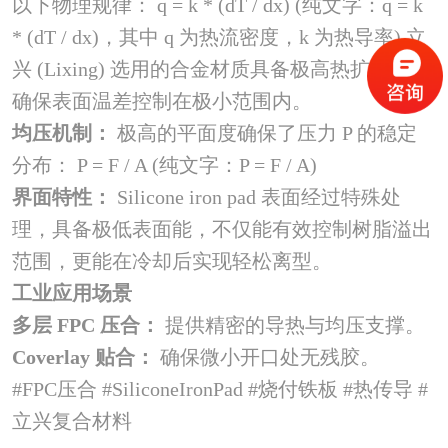
以下物理规律： q = k * (dT / dx) (纯文字：q = k
* (dT / dx)，其中 q 为热流密度，k 为热导率) 立
兴 (Lixing) 选用的合金材质具备极高热扩散率，
确保表面温差控制在极小范围内。
均压机制：
极高的平面度确保了压力 P 的稳定
分布： P = F / A (纯文字：P = F / A)
界面特性：
Silicone iron pad 表面经过特殊处
理，具备极低表面能，不仅能有效控制树脂溢出
范围，更能在冷却后实现轻松离型。
工业应用场景
多层 FPC 压合：
提供精密的导热与均压支撑。
Coverlay 贴合：
确保微小开口处无残胶。
#FPC压合 #SiliconeIronPad #烧付铁板 #热传导 #
立兴复合材料