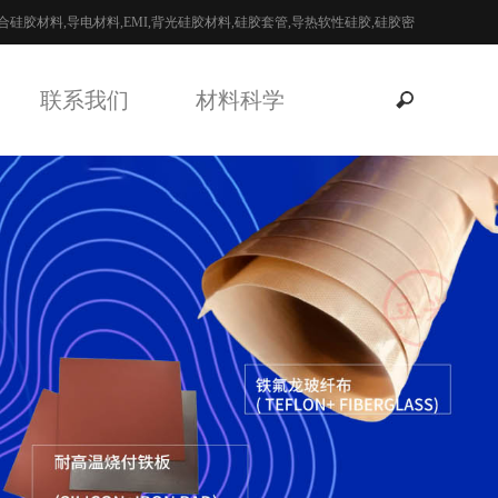
硅胶材料,导电材料,EMI,背光硅胶材料,硅胶套管,导热软性硅胶,硅胶密
联系我们
材料科学
全国咨询热线：
13926908508 黄先生