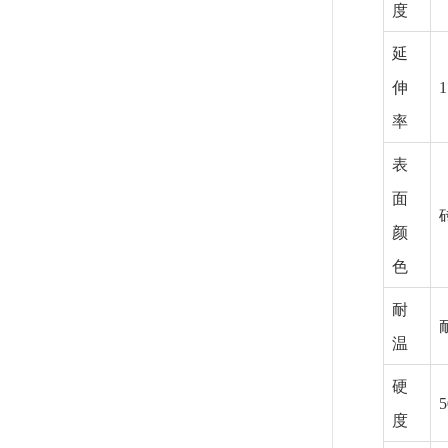
度
延
伸
1
率
表
面
颜
色
耐
温
硬
度