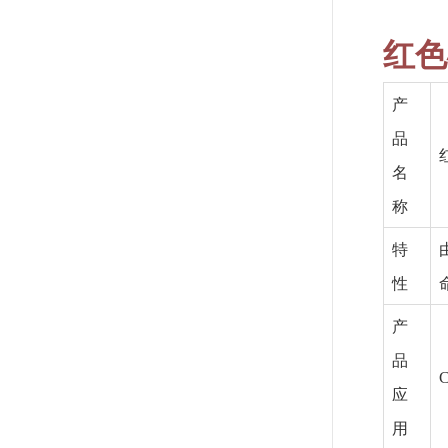
红色
产
品
名
称
特
性
产
品
应
用