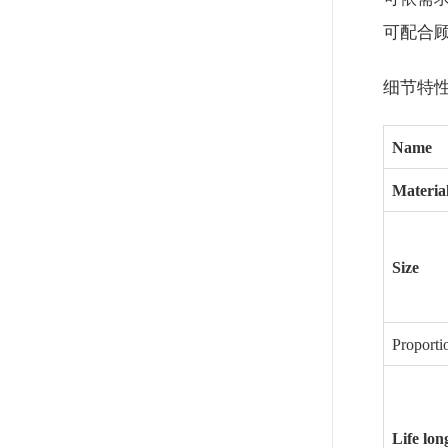
可配合
细节特
Name
Materia
Size
Proporti
Life lon