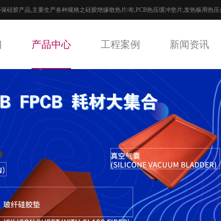
环保硅胶产品,主要生产各种规格之硅胶绝缘散热片/布,PCB热压缓冲垫片,发热板用热压合
们
产品中心
工程案例
新闻资讯