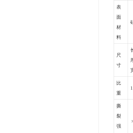
表
面
材
料
尺
寸
比
1
重
撕
裂
＞
强