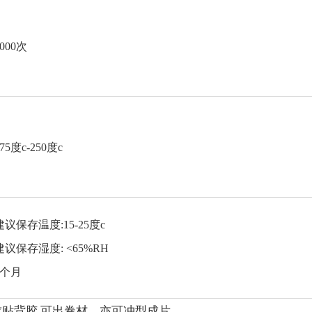
5000次
75度c-250度c
建议保存温度:15-25度c
建议保存湿度: <65%RH
6个月
求贴背胶
可出卷材，亦可冲型成片