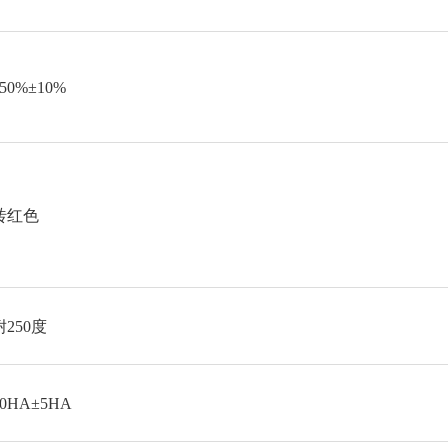
50
%±10%
砖红色
耐250度
50HA±5HA