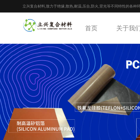
立兴复合材料,致力于绝缘,散热,耐温,压合,防火,背光等不同特性的各种
封材料
首页
关于我