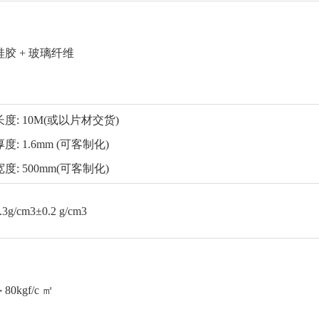
硅胶 + 玻璃纤维
长度: 10M(或以片材交货)
厚度: 1.6mm (可客制化)
宽度: 500mm(可客制化)
.3g/cm3±0.2 g/cm3
80kgf/c ㎡